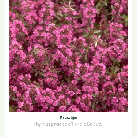
Kruiptijm
Thymus praecox 'Purple Beauty'