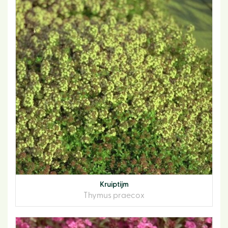
Kruiptijm
Thymus praecox