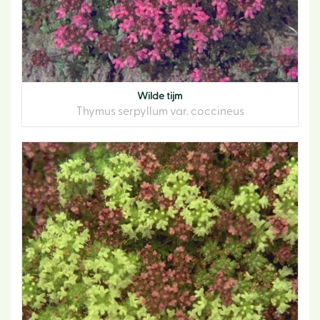
Wilde tijm
Thymus serpyllum var. coccineus