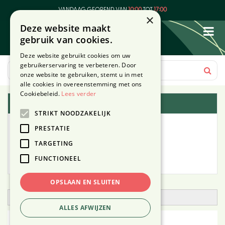
G
VANDAAG GEOPEND VAN
10:00
TOT
17:00
a
×
Deze website maakt
n
gebruik van cookies.
a
a
Deze website gebruikt cookies om uw
r
gebruikerservaring te verbeteren. Door
c
onze website te gebruiken, stemt u in met
o
alle cookies in overeenstemming met ons
n
Cookiebeleid.
Lees verder
Plantengids
t
STRIKT NOODZAKELIJK
e
Alle planten
n
PRESTATIE
t
TARGETING
Zoek op tuintype
FUNCTIONEEL
Mijn Planten
OPSLAAN EN SLUITEN
Open zoekfilter
ALLES AFWIJZEN