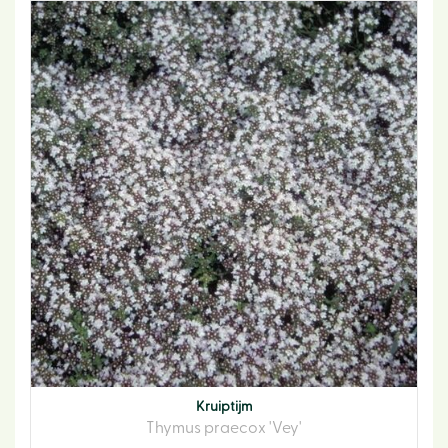
Kruiptijm
Thymus praecox 'Vey'