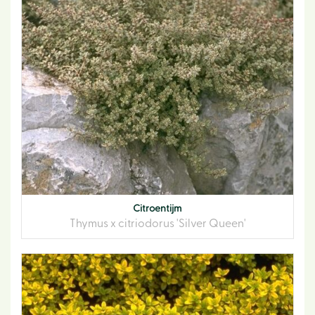
Citroentijm
Thymus x citriodorus 'Silver Queen'