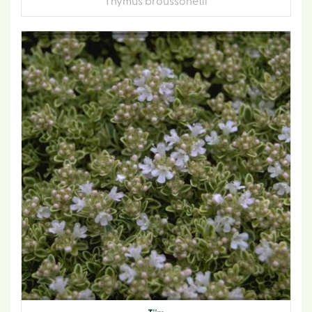
Thymus broussonetii