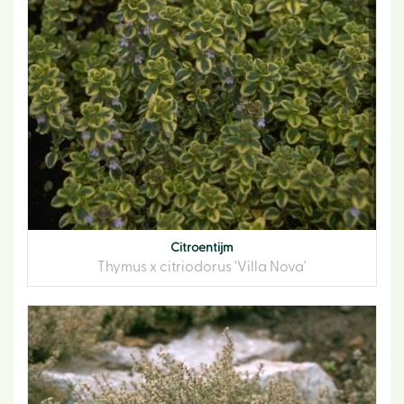
Citroentijm
Thymus x citriodorus 'Villa Nova'