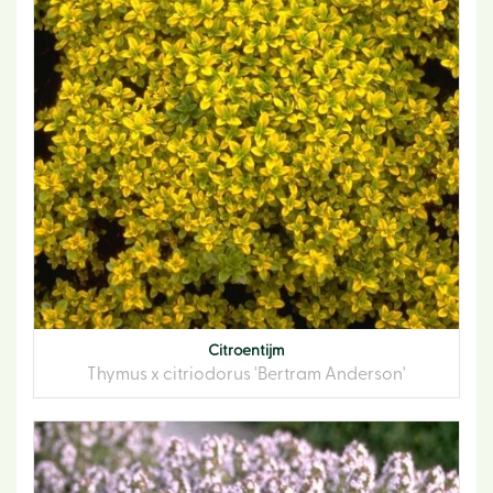
Citroentijm
Thymus x citriodorus 'Bertram Anderson'