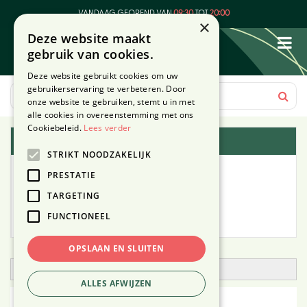
G
VANDAAG GEOPEND VAN
09:30
TOT
20:00
a
×
Deze website maakt
n
gebruik van cookies.
a
a
Deze website gebruikt cookies om uw
r
gebruikerservaring te verbeteren. Door
c
onze website te gebruiken, stemt u in met
o
alle cookies in overeenstemming met ons
n
Cookiebeleid.
Lees verder
Plantengids
t
STRIKT NOODZAKELIJK
e
Alle planten
n
PRESTATIE
t
TARGETING
Zoek op tuintype
FUNCTIONEEL
Mijn Planten
OPSLAAN EN SLUITEN
Open zoekfilter
ALLES AFWIJZEN