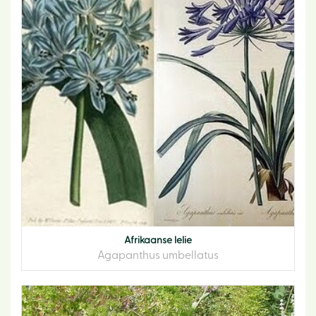
Afrikaanse lelie
Agapanthus umbellatus