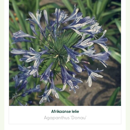
Afrikaanse lelie
Agapanthus 'Donau'