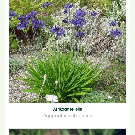
Afrikaanse lelie
Agapanthus africanus