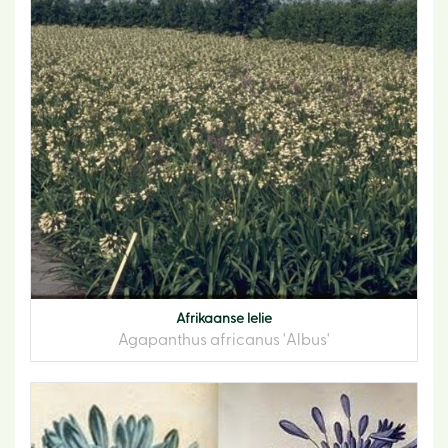
Afrikaanse lelie
Agapanthus africanus 'Albus'