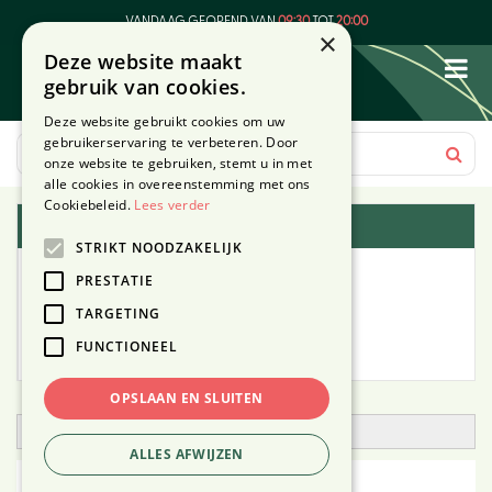
G
VANDAAG GEOPEND VAN
09:30
TOT
20:00
a
×
Deze website maakt
n
gebruik van cookies.
a
a
Deze website gebruikt cookies om uw
r
gebruikerservaring te verbeteren. Door
c
onze website te gebruiken, stemt u in met
o
alle cookies in overeenstemming met ons
n
Cookiebeleid.
Lees verder
Plantengids
t
STRIKT NOODZAKELIJK
e
Alle planten
n
PRESTATIE
t
TARGETING
Zoek op tuintype
FUNCTIONEEL
Mijn Planten
OPSLAAN EN SLUITEN
Open zoekfilter
ALLES AFWIJZEN