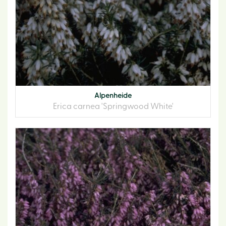
Alpenheide
Erica carnea 'Springwood White'