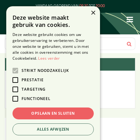
G
VANDAAG GEOPEND VAN
09:30
TOT
20:00
a
×
Deze website maakt
n
gebruik van cookies.
a
a
Deze website gebruikt cookies om uw
r
gebruikerservaring te verbeteren. Door
c
onze website te gebruiken, stemt u in met
o
alle cookies in overeenstemming met ons
n
Cookiebeleid.
Lees verder
Plantengids
t
STRIKT NOODZAKELIJK
e
Alle planten
n
PRESTATIE
t
TARGETING
Zoek op tuintype
FUNCTIONEEL
Mijn Planten
OPSLAAN EN SLUITEN
Zoek planten
ALLES AFWIJZEN