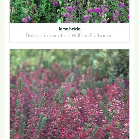
Ierse heide
Daboecia x scotica 'William Buchanan'