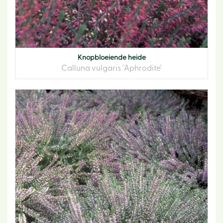
Knopbloeiende heide
Calluna vulgaris 'Aphrodite'