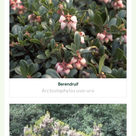
Berendruif
Arctostaphylos uva-ursi