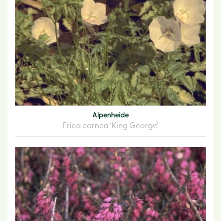
Alpenheide
Erica carnea 'King George'