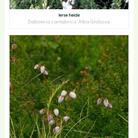
Ierse heide
Daboecia cantabrica 'Alba Globosa'