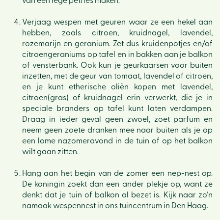
van een lege petfles maken.
Verjaag wespen met geuren waar ze een hekel aan
hebben, zoals citroen, kruidnagel, lavendel,
rozemarijn en geranium. Zet dus kruidenpotjes en/of
citroengeraniums op tafel en in bakken aan je balkon
of vensterbank. Ook kun je geurkaarsen voor buiten
inzetten, met de geur van tomaat, lavendel of citroen,
en je kunt etherische oliën kopen met lavendel,
citroen(gras) of kruidnagel erin verwerkt, die je in
speciale branders op tafel kunt laten verdampen.
Draag in ieder geval geen zwoel, zoet parfum en
neem geen zoete dranken mee naar buiten als je op
een lome nazomeravond in de tuin of op het balkon
wilt gaan zitten.
Hang aan het begin van de zomer een nep-nest op.
De koningin zoekt dan een ander plekje op, want ze
denkt dat je tuin of balkon al bezet is. Kijk naar zo’n
namaak wespennest in ons tuincentrum in Den Haag.