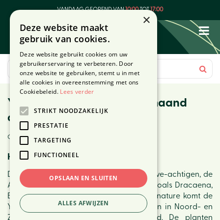
G
VANDAAG GEOPEND VAN
10:00
TOT
17:00
a
×
Deze website maakt
n
gebruik van cookies.
a
a
Deze website gebruikt cookies om uw
r
gebruikerservaring te verbeteren. Door
c
onze website te gebruiken, stemt u in met
o
alle cookies in overeenstemming met ons
n
Cookiebeleid.
Lees verder
Yucca: Woonplant van de maand
t
STRIKT NOODZAKELIJK
e
december 2020
n
PRESTATIE
t
Gepubliceerd op
1 december 2020
TARGETING
FUNCTIONEEL
Het verhaal van de Yucca
De Yucca komt uit de familie van de agave-achtigen, de
OPSLAAN EN SLUITEN
Agavaceae, waartoe ook woonplanten zoals Dracaena,
Beaucarnea en Cordyline behoren. Van nature komt de
ALLES AFWIJZEN
Yucca voor in warme en droge gebieden in Noord- en
Zuid-Amerika en het Caribisch gebied. De planten