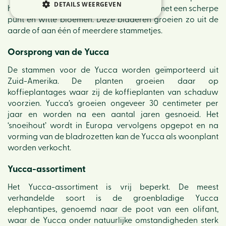
DETAILS WEERGEVEN
hebben vaak dikke, leerachtige bladeren met een scherpe
punt en witte bloemen. Deze bladeren groeien zo uit de
aarde of aan één of meerdere stammetjes.
Oorsprong van de Yucca
De stammen voor de Yucca worden geïmporteerd uit
Zuid-Amerika. De planten groeien daar op
koffieplantages waar zij de koffieplanten van schaduw
voorzien. Yucca’s groeien ongeveer 30 centimeter per
jaar en worden na een aantal jaren gesnoeid. Het
‘snoeihout’ wordt in Europa vervolgens opgepot en na
vorming van de bladrozetten kan de Yucca als woonplant
worden verkocht.
Yucca-assortiment
Het Yucca-assortiment is vrij beperkt. De meest
verhandelde soort is de groenbladige Yucca
elephantipes, genoemd naar de poot van een olifant,
waar de Yucca onder natuurlijke omstandigheden sterk