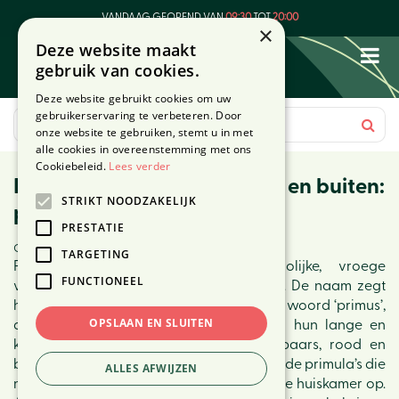
G
VANDAAG GEOPEND VAN
09:30
TOT
20:00
a
×
Deze website maakt
n
gebruik van cookies.
a
a
Deze website gebruikt cookies om uw
r
gebruikerservaring te verbeteren. Door
c
onze website te gebruiken, stemt u in met
o
alle cookies in overeenstemming met ons
n
Cookiebeleid.
Lees verder
Februaritopper voor binnen en buiten:
t
STRIKT NOODZAKELIJK
e
primula
n
PRESTATIE
t
Gepubliceerd op
4 februari 2025
TARGETING
Primula’s of sleutelbloemen zijn vrolijke, vroege
FUNCTIONEEL
voorjaarsbloeiers voor binnen en buiten. De naam zegt
het al: primula is afgeleid van het Latijnse woord ‘primus’,
OPSLAAN EN SLUITEN
dat ‘eerste’ betekent. Ze zijn geliefd om hun lange en
kleurrijke bloei. De kleur varieert van paars, rood en
blauw tot roze, geel en wit. Met de bloeiende primula’s die
ALLES AFWIJZEN
nu bij ons verkrijgbaar zijn fleur je eerst de huiskamer op.