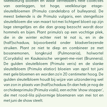
tweekleurig bloeien en waar liefhebbers hele collecties
van aanleggen, tot hoge, veelkleurige etage-
sleutelbloemen (Primula candelabra of bulleyana). De
meest bekende is de Primula vulgaris, een stengelloze
sleutelbloem die van maart tot mei lichtgeel bloeit op zijn
lage stengeltjes en die dan graag bezocht wordt door
hommels en bijen. Plant primula's op een vochtige plek,
die in de winter echter niet té nat is, en in de
(half)schaduw, bijvoorbeeld onder bladverliezende
struiken. Plant ze niet te diep en combineer ze met
bosanemonen, longkruid (Pulmonaria), holwortel
(Corydalis) en Kaukasische vergeet-me-niet (Brunnera).
De gulden sleutelbloem (Primula veris) en de slanke
sleutelbloem (Primula elatior) bloeien van april tot juni
met gele bloemen en worden zo'n 20 centimeter hoog. De
gulden sleutelbloem houdt bij wijze van uitzondering wel
van zon in plaats van (half)schaduw. En dan heb je nog de
orchideeprimula (Primula vialii), een echte 'show stopper',
die met rood-lila pijlvormige bloemaren van mei tot en
met juni de show steelt.