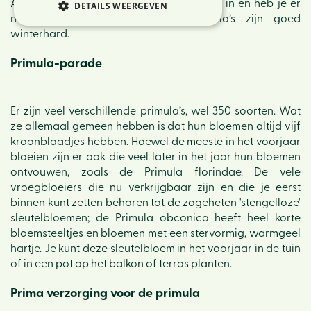
Als ze uitgebloeid zijn, kunnen ze de tuin in en heb je er
DETAILS WEERGEVEN
nog jaren plezier van, want primula’s zijn goed
winterhard.
Primula-parade
Er zijn veel verschillende primula’s, wel 350 soorten. Wat
ze allemaal gemeen hebben is dat hun bloemen altijd vijf
kroonblaadjes hebben. Hoewel de meeste in het voorjaar
bloeien zijn er ook die veel later in het jaar hun bloemen
ontvouwen, zoals de Primula florindae. De vele
vroegbloeiers die nu verkrijgbaar zijn en die je eerst
binnen kunt zetten behoren tot de zogeheten 'stengelloze'
sleutelbloemen; de Primula obconica heeft heel korte
bloemsteeltjes en bloemen met een stervormig, warmgeel
hartje. Je kunt deze sleutelbloem in het voorjaar in de tuin
of in een pot op het balkon of terras planten.
Prima verzorging voor de primula