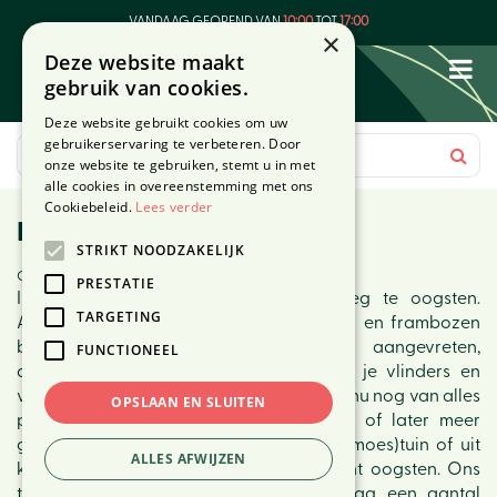
G
VANDAAG GEOPEND VAN
10:00
TOT
17:00
a
×
Deze website maakt
n
gebruik van cookies.
a
a
Deze website gebruikt cookies om uw
r
gebruikerservaring te verbeteren. Door
c
onze website te gebruiken, stemt u in met
o
alle cookies in overeenstemming met ons
n
Cookiebeleid.
Lees verder
Moestuinieren in september
t
STRIKT NOODZAKELIJK
e
Gepubliceerd op
24 september 2021
n
PRESTATIE
In deze nazomermaand valt er genoeg te oogsten.
t
TARGETING
Appels, peren, late pruimen, pompoenen en frambozen
bijvoorbeeld. Laat wat rottend of aangevreten,
FUNCTIONEEL
afgevallen fruit liggen, want daar doe je vlinders en
vogels een plezier mee. Daarnaast kun je nu nog van alles
OPSLAAN EN SLUITEN
planten en zaaien, zodat je binnenkort of later meer
gezonde en verse lekkernijen uit eigen (moes)tuin of uit
ALLES AFWIJZEN
kweekbakken op je balkon of terras kunt oogsten. Ons
tuincentrum in Den Haag geeft je graag een aantal