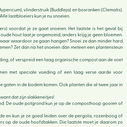
(Hypericum), vlinderstruik (Buddleja) en bosranken (Clematis).
lle laatbloeiers kun je nu snoeien.
rs) voordat je ze gaat snoeien. Het laatste is het geval bij
et oude hout laat je ongemoeid, anders krijg je geen bloemen.
opzwaar waardoor ze gaan hangen? Snoei ze dan minder hard
abloemen? Zet dan na het snoeien dan meteen een plantensteun
eding, of verspreid een laag organische compost aan de voet
ennen met speciale voeding of een laag verse aarde voor
 de gaten in de bodem komen. Ook planten die al twee jaar in
ant dat zijn slakkeneitjes!
ond. De oude potgrond kun je op de composthoop gooien of
ade en kun je ze goed leiden over de pergola, rozenboog of
ers op de oude hoofdtakken. Die laatste moet je daarom zo