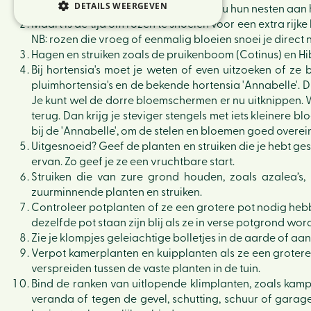
DETAILS WEERGEVEN
stengels liggen voor de vogeltjes die nu hun nesten aan 
Maart is de tijd om rozen te snoeien voor een extra rijk
NB: rozen die vroeg of eenmalig bloeien snoei je direct 
Hagen en struiken zoals de pruikenboom (Cotinus) en Hib
Bij hortensia's moet je weten of even uitzoeken of ze b
pluimhortensia's en de bekende hortensia 'Annabelle'. Di
Je kunt wel de dorre bloemschermen er nu uitknippen.
terug. Dan krijg je steviger stengels met iets kleiner
bij de 'Annabelle', om de stelen en bloemen goed overei
Uitgesnoeid? Geef de planten en struiken die je hebt g
ervan. Zo geef je ze een vruchtbare start.
Struiken die van zure grond houden, zoals azalea’s
zuurminnende planten en struiken.
Controleer potplanten of ze een grotere pot nodig hebbe
dezelfde pot staan zijn blij als ze in verse potgrond wor
Zie je klompjes geleiachtige bolletjes in de aarde of aa
Verpot kamerplanten en kuipplanten als ze een groter
verspreiden tussen de vaste planten in de tuin.
Bind de ranken van uitlopende klimplanten, zoals kamp
veranda of tegen de gevel, schutting, schuur of garag