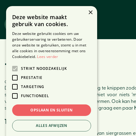
Ga
naar
×
Deze website maakt
content
gebruik van cookies.
Website
Webshop
Deze website gebruikt cookies om uw
gebruikerservaring te verbeteren. Door
onze website te gebruiken, stemt u in met
Home
Nieuws
Tuintips maart
alle cookies in overeenstemming met ons
Cookiebeleid.
Lees verder
Tuintips maart
STRIKT NOODZAKELIJK
PRESTATIE
Gepubliceerd op
3 maart 2022
TARGETING
De lente komt eraan! Tijd om de winter weg te knippen zod
stralen. Toch luidt het aloude gezegde niet voor niets 
FUNCTIONEEL
vorstgevoelige (pot)planten mee te beschermen. Ook kan het
slag. Ons tuincentrum in Den Haag geeft je graag een paar
OPSLAAN EN SLUITEN
15 Tuintips voor maart
ALLES AFWIJZEN
Knip verdorde stengels en bladeren van siergrassen en