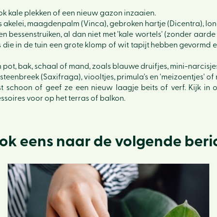
ook kale plekken of een nieuw gazon inzaaien.
ls akelei, maagdenpalm (Vinca), gebroken hartje (Dicentra), lo
bessenstruiken, al dan niet met 'kale wortels' (zonder aarde 
die in de tuin een grote klomp of wit tapijt hebben gevormd en
in pot, bak, schaal of mand, zoals blauwe druifjes, mini-narci
steenbreek (Saxifraga), viooltjes, primula's en 'meizoentjes' of 
 schoon of geef ze een nieuw laagje beits of verf. Kijk in 
oires voor op het terras of balkon.
ook eens naar de volgende beri