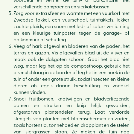
voordeur en versier de tuin- of balkontafel met
verschillende pompoenen en sierkalebassen.
Zorg voor extra sfeer en warmte met een vuurkorf met
Zweedse fakkel, een vuurschaal, tuinfakkels, lekker
zachte plaids, een snoer met led- of solar- verlichting
en een kleurige tuinposter tegen de garage- of
balkonmuur of schutting.
Veeg of hark afgevallen bladeren van de paden, het
terras en gazon. Vis afgevallen blad uit de vijver en
maak ook de dakgoten schoon. Gooi het blad niet
weg, maar leg het op de composthoop, gebruik het
als mulchlaag in de border of leg het in een hoek in de
tuin of onder een grote struik, zodat insecten en kleine
dieren als egels daarin beschutting en voedsel
kunnen vinden.
Snoei fruitbomen, knotwilgen en bladverliezende
bomen en struiken en knip lelijk geworden,
afgestorven plantendelen terug. Laat verdorde
stengels van planten met bloemschermen en zaden,
zoals hortensia, zonnehoed en dropplant en de stelen
van siergrassen staan. Ze maken de tuin nog