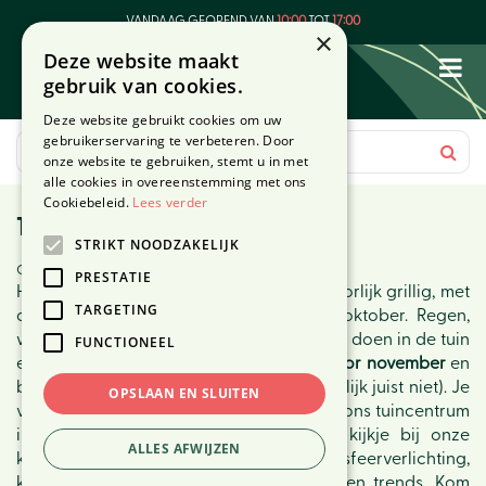
G
VANDAAG GEOPEND VAN
10:00
TOT
17:00
a
×
Deze website maakt
n
gebruik van cookies.
a
a
Deze website gebruikt cookies om uw
r
gebruikerservaring te verbeteren. Door
c
onze website te gebruiken, stemt u in met
o
alle cookies in overeenstemming met ons
n
Cookiebeleid.
Lees verder
15 tuintips november
t
STRIKT NOODZAKELIJK
e
Gepubliceerd op
4 november 2022
n
PRESTATIE
Het herfstweer is als vanouds weer behoorlijk grillig, met
t
TARGETING
opeens nog zomerse temperaturen in oktober. Regen,
wind of zonneschijn, er is nog van alles te doen in de tuin
FUNCTIONEEL
en op het balkon. Lees onze
15 tuintips voor november
en
bereid je tuin voor op de winter (of eigenlijk juist niet). Je
OPSLAAN EN SLUITEN
vindt alles wat je daarvoor nodig hebt in ons tuincentrum
in Den Haag. Neem dan meteen een kijkje bij onze
ALLES AFWIJZEN
kerstafdeling, deze staat en hangt nu vol sfeerverlichting,
kerstdecoraties in de nieuwste kleuren en trends. Kom