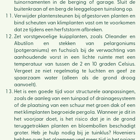
tuinornamenten in de berging of garage. Sluit de
buitenkraan af en berg de leeggelopen tuinslang op.
Verwijder plantensteunen bij afgestorven planten en
bind scheuten van klimplanten vast om te voorkomen
dat ze tijdens een herfststorm afbreken.
Zet vorstgevoelige kuipplanten, zoals Oleander en
Abutilon en stekken van pelargoniums
(potgeraniums) en fuchsia’s bij de verwachting van
aanhoudende vorst in een lichte ruimte met een
temperatuur van tussen de 2 en 10 graden Celsius.
Vergeet ze niet regelmatig te luchten en geef ze
spaarzaam water (alleen als de grond droog
aanvoelt).
Het is een goede tijd voor structurele aanpassingen,
zoals de aanleg van een tuinpad of drainagesysteem
of de plaatsing van een schuur met groen dak of een
met klimplanten begroeide pergola. Wanneer je dit in
het voorjaar doet, is het risico dat je in de grond
teruggetrokken planten en bloembollen beschadigt
groter. Heb je hulp nodig bij je tuinklus? Hoveniers
hebben over het algemeen veel meer tijd in het najaar