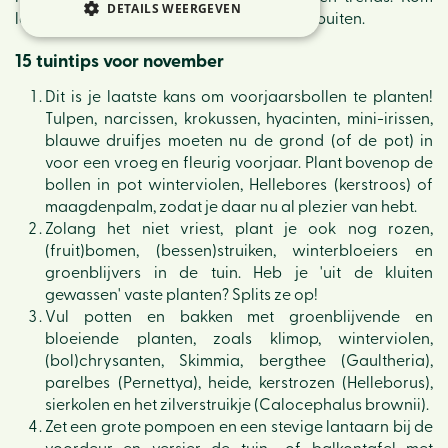
DETAILS WEERGEVEN
langs en doe inspiratie op voor binnen en buiten.
15 tuintips voor november
Dit is je laatste kans om voorjaarsbollen te planten!
Tulpen, narcissen, krokussen, hyacinten, mini-irissen,
blauwe druifjes moeten nu de grond (of de pot) in
voor een vroeg en fleurig voorjaar. Plant bovenop de
bollen in pot winterviolen, Hellebores (kerstroos) of
maagdenpalm, zodat je daar nu al plezier van hebt.
Zolang het niet vriest, plant je ook nog rozen,
(fruit)bomen, (bessen)struiken, winterbloeiers en
groenblijvers in de tuin. Heb je 'uit de kluiten
gewassen' vaste planten? Splits ze op!
Vul potten en bakken met groenblijvende en
bloeiende planten, zoals klimop, winterviolen,
(bol)chrysanten, Skimmia, bergthee (Gaultheria),
parelbes (Pernettya), heide, kerstrozen (Helleborus),
sierkolen en het zilverstruikje (Calocephalus brownii).
Zet een grote pompoen en een stevige lantaarn bij de