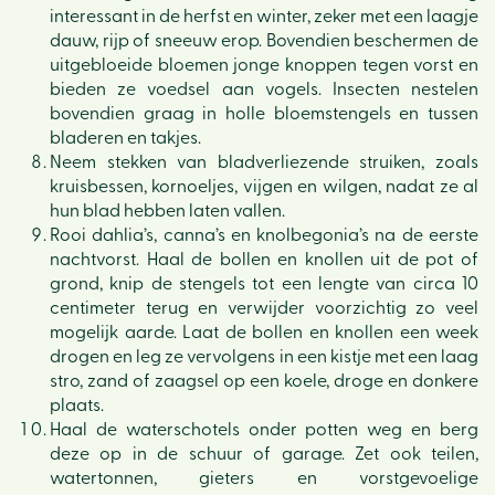
interessant in de herfst en winter, zeker met een laagje
dauw, rijp of sneeuw erop. Bovendien beschermen de
uitgebloeide bloemen jonge knoppen tegen vorst en
bieden ze voedsel aan vogels. Insecten nestelen
bovendien graag in holle bloemstengels en tussen
bladeren en takjes.
Neem stekken van bladverliezende struiken, zoals
kruisbessen, kornoeljes, vijgen en wilgen, nadat ze al
hun blad hebben laten vallen.
Rooi dahlia’s, canna’s en knolbegonia’s na de eerste
nachtvorst. Haal de bollen en knollen uit de pot of
grond, knip de stengels tot een lengte van circa 10
centimeter terug en verwijder voorzichtig zo veel
mogelijk aarde. Laat de bollen en knollen een week
drogen en leg ze vervolgens in een kistje met een laag
stro, zand of zaagsel op een koele, droge en donkere
plaats.
Haal de waterschotels onder potten weg en berg
deze op in de schuur of garage. Zet ook teilen,
watertonnen, gieters en vorstgevoelige