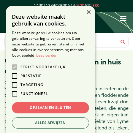
G
VANDAAG GEOPEND VAN
09:30
TOT
18:00
a
×
Deze website maakt
n
gebruik van cookies.
a
a
Deze website gebruikt cookies om uw
r
gebruikerservaring te verbeteren. Door
c
onze website te gebruiken, stemt u in met
o
alle cookies in overeenstemming met ons
n
Cookiebeleid.
Lees verder
Weg met muggen en wespen in huis
t
STRIKT NOODZAKELIJK
e
en tuin
n
PRESTATIE
t
Gepubliceerd op
10 juli 2025
TARGETING
's Zomers spot je heel veel mooie dieren en insecten in de
FUNCTIONEEL
tuin, van de prachtig zingende merel tot een fladderende
vlinder. Helaas zijn er ook insecten die je liever kwijt dan
OPSLAAN EN SLUITEN
rijk bent. Eerder hadden we het al over teken, die enge
beestjes die je in het park, bos, maar ook in eigen tuin
tegenkomt. Teken brengen mogelijk de ziekte van Lyme
ALLES AFWIJZEN
over. Oppassen dus! Minstens net zo vervelend als teken,