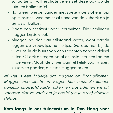
schaaltje of koffieschoteltje en zet deze ook op de
tuin- en balkontafel.
Hang een wespenvanger met zoete vloeistof erin op,
op minstens twee meter afstand van de zithoek op je
terras of balkon.
Plaats een nestkast voor vleermuizen. Die verslinden
muggen bij de vleet.
Muggen houden van stilstaand water, want daarin
leggen de vrouwtjes hun eitjes. Ga dus niet bij de
vijver of in de buurt van een regenton zonder deksel
zitten. Of dek de regenton af en installeer een fontein
in de vijver. Maak de vijver aantrekkelijk voor vissen,
kikkers en padden; die eten muggenlarven.
NB Het is een fabeltje dat muggen op licht afkomen.
Muggen zien slecht en volgen hun neus. Ze kunnen
namelijk koolstofdioxide ruiken, en dat ademen we uit.
Vandaar dat ze vaak om je hoofd (en je oren) cirkelen.
Helaas.
Kom langs in ons tuincentrum in Den Haag voor