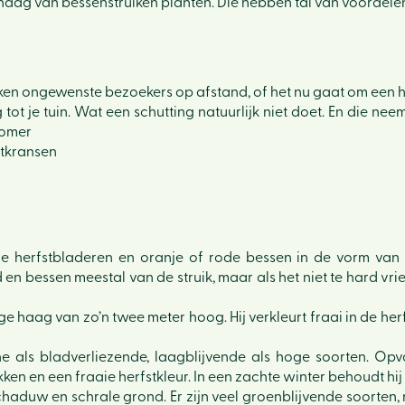
 haag van bessenstruiken planten. Die hebben tal van voordele
n ongewenste bezoekers op afstand, of het nu gaat om een ho
tot je tuin. Wat een schutting natuurlijk niet doet. En die ne
zomer
stkransen
e herfstbladeren en oranje of rode bessen in de vorm van k
 en bessen meestal van de struik, maar als het niet te hard v
 haag van zo’n twee meter hoog. Hij verkleurt fraai in de herf
 als bladverliezende, laagblijvende als hoge soorten. Opval
en en een fraaie herfstkleur. In een zachte winter behoudt hij 
 schaduw en schrale grond. Er zijn veel groenblijvende soorten