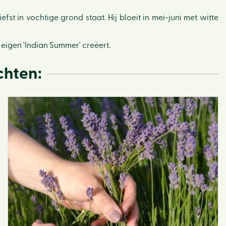
Ons v
st in vochtige grond staat. Hij bloeit in mei-juni met witte
Activi
Lunc
e eigen 'Indian Summer' creëert.
Eco-h
chten:
Webw
Tips e
Vacat
Klant
Conta
Actie