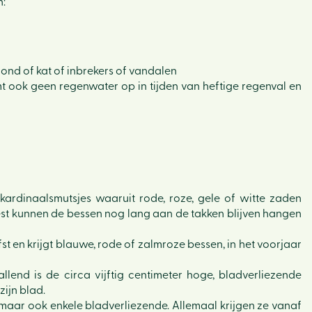
n:
nd of kat of inbrekers of vandalen
emt ook geen regenwater op in tijden van heftige regenval en
ardinaalsmutsjes waaruit rode, roze, gele of witte zaden
riest kunnen de bessen nog lang aan de takken blijven hangen
st en krijgt blauwe, rode of zalmroze bessen, in het voorjaar
lend is de circa vijftig centimeter hoge, bladverliezende
Hom
zijn blad.
, maar ook enkele bladverliezende. Allemaal krijgen ze vanaf