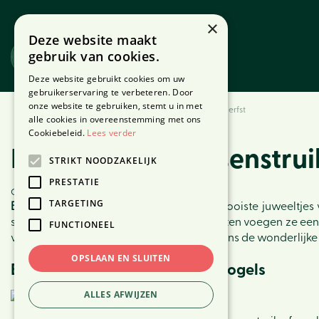
Ga
naar
×
Deze website maakt
content
gebruik van cookies.
Website
Webshop
Deze website gebruikt cookies om uw
gebruikerservaring te verbeteren. Door
onze website te gebruiken, stemt u in met
Home
Nieuws
Betoverende bessenstruiken in de herfst
alle cookies in overeenstemming met ons
Cookiebeleid.
Lees verder
Betoverende bessenstruik
STRIKT NOODZAKELIJK
PRESTATIE
Gepubliceerd op
4 oktober 2023
TARGETING
Betoverende bessenstruiken
vormen de mooiste juweeltjes v
schitterend kleurenpalet en sierlijke vruchten voegen ze een
FUNCTIONEEL
voor de lokale fauna. Ontdek samen met ons de wonderlijke w
OPSLAAN EN SLUITEN
Bessenstruiken voor kleur én vogels
ALLES AFWIJZEN