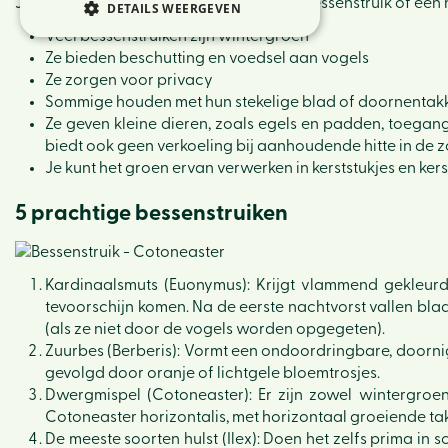
Je kunt in het najaar ook nog prima een bessenstruik of een
DETAILS WEERGEVEN
Veel bessenstruiken zijn wintergroen
Ze bieden beschutting en voedsel aan vogels
Ze zorgen voor privacy
Sommige houden met hun stekelige blad of doornentakke
Ze geven kleine dieren, zoals egels en padden, toegang 
biedt ook geen verkoeling bij aanhoudende hitte in de 
Je kunt het groen ervan verwerken in kerststukjes en ker
5 prachtige bessenstruiken
Kardinaalsmuts (Euonymus): Krijgt vlammend gekleurd
tevoorschijn komen. Na de eerste nachtvorst vallen blad
(als ze niet door de vogels worden opgegeten).
Zuurbes (Berberis): Vormt een ondoordringbare, doornige
gevolgd door oranje of lichtgele bloemtrosjes.
Dwergmispel (Cotoneaster): Er zijn zowel wintergroene
Cotoneaster horizontalis, met horizontaal groeiende takk
De meeste soorten hulst (Ilex): Doen het zelfs prima in