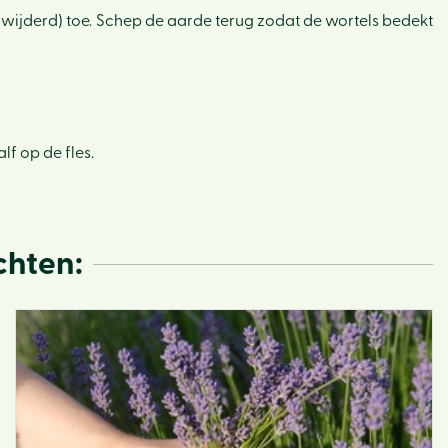
rwijderd) toe. Schep de aarde terug zodat de wortels bedekt
Hom
Ons v
Activi
Lunc
lf op de fles.
Eco-h
Webw
chten:
Tips e
Vacat
Klant
Conta
Actie