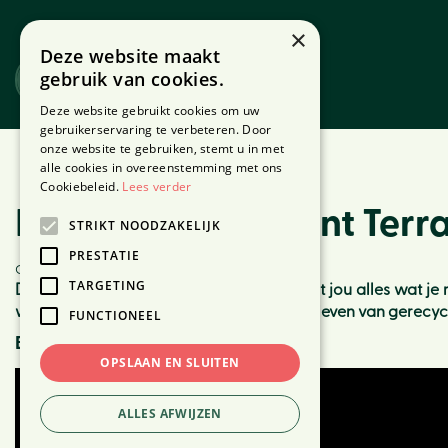
Ga
naar
×
Deze website maakt
content
gebruik van cookies.
Website
Webshop
Deze website gebruikt cookies om uw
gebruikerservaring te verbeteren. Door
onze website te gebruiken, stemt u in met
Home
Nieuws
Maak je eigen Plant Terrarium!
alle cookies in overeenstemming met ons
Cookiebeleid.
Lees verder
Maak je eigen Plant Terr
STRIKT NOODZAKELIJK
PRESTATIE
Gepubliceerd op
24 januari 2019
TARGETING
Deze nieuwe lijn van Esschert Design geeft jou alles wat j
waarin ze zichzelf kunnen redden. Ze overleven van gerecyc
FUNCTIONEEL
Bekijk de video:
OPSLAAN EN SLUITEN
ALLES AFWIJZEN