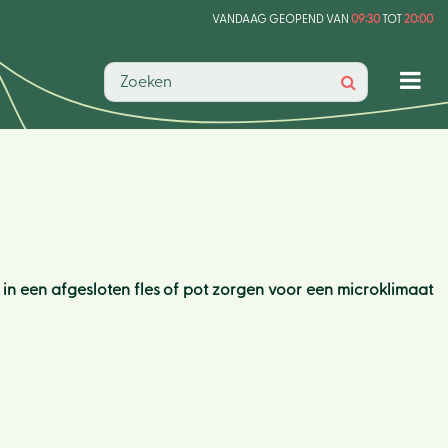
VANDAAG GEOPEND VAN
09:30
TOT
20:00
 in een afgesloten fles of pot zorgen voor een microklimaat