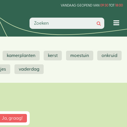
VANDAAG GEOPEND VAN
09:30
TOT
18:00
kamerplanten
kerst
moestuin
onkruid
jes
vaderdag
Hom
Ons v
Activi
Lunc