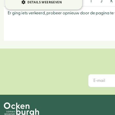
A
B
C
D
E
F
G
H
I
J
K
DETAILS WEERGEVEN
Er ging iets verkeerd, probeer opnieuw door de pagina te 