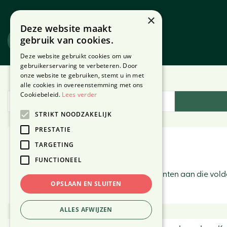
Ga
naar
×
Deze website maakt
content
gebruik van cookies.
Website
Webshop
Deze website gebruikt cookies om uw
gebruikerservaring te verbeteren. Door
onze website te gebruiken, stemt u in met
Home
Alle planten
alle cookies in overeenstemming met ons
Cookiebeleid.
Lees verder
Plantengids
STRIKT NOODZAKELIJK
PRESTATIE
TARGETING
Alle planten
FUNCTIONEEL
Hieronder vind je een overzicht van planten aan die vo
OPSLAAN EN SLUITEN
kenmerken.
ALLES AFWIJZEN