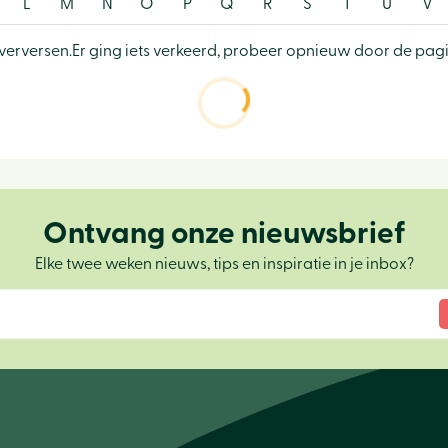
L
M
N
O
P
Q
R
S
T
U
V
verversen.
Er ging iets verkeerd, probeer opnieuw door de pagi
Ontvang onze nieuwsbrief
Elke twee weken nieuws, tips en inspiratie in je inbox?