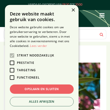
G
VANDAAG GEOPEND VAN
09:30
TOT
20:00
a
×
Deze website maakt
n
gebruik van cookies.
a
a
Deze website gebruikt cookies om uw
r
gebruikerservaring te verbeteren. Door
c
onze website te gebruiken, stemt u in met
o
alle cookies in overeenstemming met ons
n
Cookiebeleid.
Lees verder
t
Kuipplanten
STRIKT NOODZAKELIJK
e
n
PRESTATIE
t
TARGETING
FUNCTIONEEL
OPSLAAN EN SLUITEN
ALLES AFWIJZEN