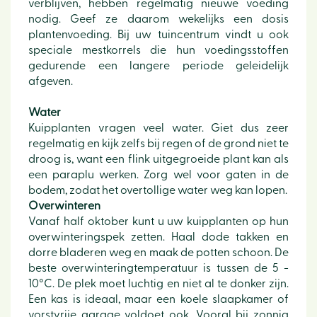
verblijven, hebben regelmatig nieuwe voeding
nodig. Geef ze daarom wekelijks een dosis
plantenvoeding. Bij uw tuincentrum vindt u ook
speciale mestkorrels die hun voedingsstoffen
gedurende een langere periode geleidelijk
afgeven.
Water
Kuipplanten vragen veel water. Giet dus zeer
regelmatig en kijk zelfs bij regen of de grond niet te
droog is, want een flink uitgegroeide plant kan als
een paraplu werken. Zorg wel voor gaten in de
bodem, zodat het overtollige water weg kan lopen.
Overwinteren
Vanaf half oktober kunt u uw kuipplanten op hun
overwinteringspek zetten. Haal dode takken en
dorre bladeren weg en maak de potten schoon. De
beste overwinteringtemperatuur is tussen de 5 -
10°C. De plek moet luchtig en niet al te donker zijn.
Een kas is ideaal, maar een koele slaapkamer of
vorstvrije garage voldoet ook. Vooral bij zonnig