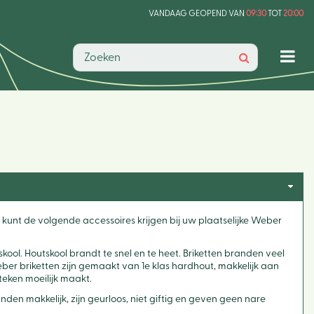
VANDAAG GEOPEND VAN
09:30
TOT
20:00
 U kunt de volgende accessoires krijgen bij uw plaatselijke Weber
ool. Houtskool brandt te snel en te heet. Briketten branden veel
ber briketten zijn gemaakt van 1e klas hardhout, makkelijk aan
teken moeilijk maakt.
en makkelijk, zijn geurloos, niet giftig en geven geen nare