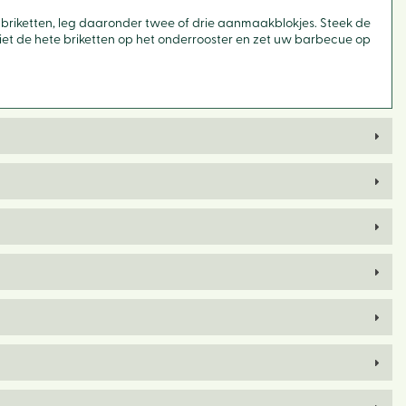
id briketten, leg daaronder twee of drie aanmaakblokjes. Steek de
iet de hete briketten op het onderrooster en zet uw barbecue op
Hom
Ons v
Activi
Lunc
Eco-h