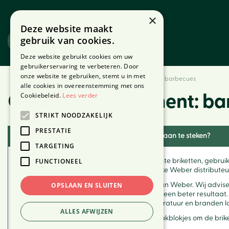
Ga
naar
×
Deze website maakt
content
gebruik van cookies.
Website
Webshop
Deze website gebruikt cookies om uw
gebruikerservaring te verbeteren. Door
onze website te gebruiken, stemt u in met
Home
Veel gestelde vragen
Over het assortiment: barbecues
alle cookies in overeenstemming met ons
Cookiebeleid.
Lees verder
Over het assortiment: b
STRIKT NOODZAKELIJK
PRESTATIE
Is er een eenvoudige manier om de briketten aan te steken?
TARGETING
FUNCTIONEEL
Eigenlijk zijn er een paar trucs: gebruik de juiste briketten, geb
dealer of neem contact op met de plaatselijke Weber distributeu
OPSLAAN EN SLUITEN
Briketten: begin met de premium briketten van Weber. Wij adviser
langer in uw Weber brikettenbarbecue voor een beter resultaat. P
te steken, behouden een stabiele kooktemperatuur en branden lang
ALLES AFWIJZEN
Aanmaakblokjes: gebruik de Weber aanmaakblokjes om de briketten
bijsmaak aan het eten.