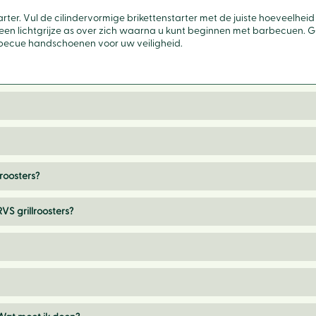
arter. Vul de cilindervormige brikettenstarter met de juiste hoeveelhe
een lichtgrijze as over zich waarna u kunt beginnen met barbecuen. G
rbecue handschoenen voor uw veiligheid.
lroosters?
RVS grillroosters?