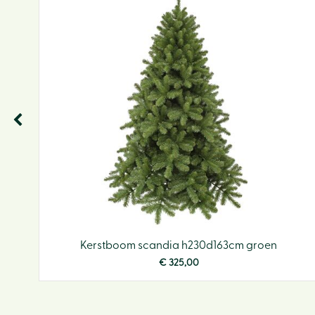
Kerstboom scandia h230d163cm groen
€
325
,
00