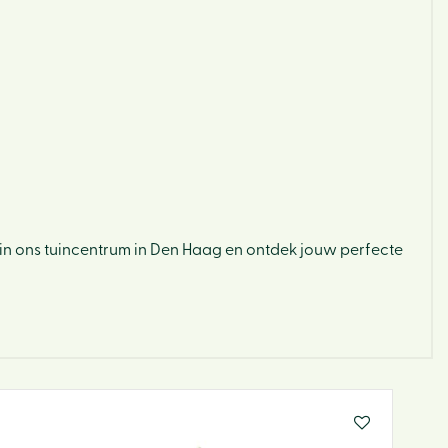
s in ons tuincentrum in Den Haag en ontdek jouw perfecte
Hom
Ons v
Activi