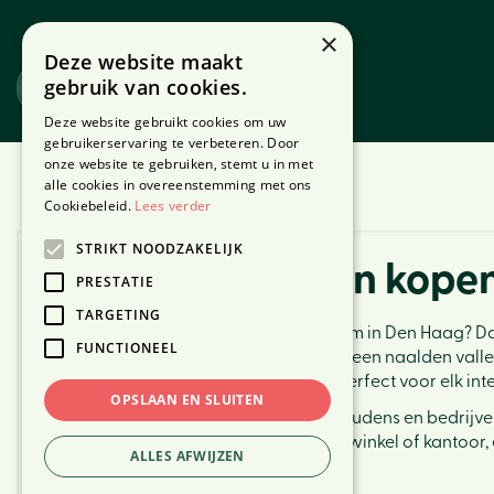
Ga
naar
×
Deze website maakt
content
gebruik van cookies.
Website
Webshop
Deze website gebruikt cookies om uw
gebruikerservaring te verbeteren. Door
onze website te gebruiken, stemt u in met
Home
Kunstkerstbomen in Den Haag
alle cookies in overeenstemming met ons
Cookiebeleid.
Lees verder
STRIKT NOODZAKELIJK
Kunstkerstbomen kopen 
PRESTATIE
TARGETING
Ben je op zoek naar een kunstkerstboom in Den Haag? Dan
FUNCTIONEEL
bomen: ze gaan jarenlang mee, laten geen naalden vallen 
kunstkerstbomen van hoge kwaliteit, perfect voor elk inte
OPSLAAN EN SLUITEN
In Den Haag kiezen steeds meer huishoudens en bedrijv
indrukwekkende eyecatcher voor een winkel of kantoor, er
ALLES AFWIJZEN
Routebeschrijving >