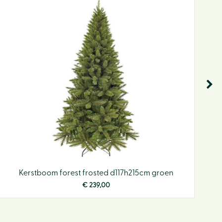
Lunc
Eco-h
Webw
Tips e
Vacat
Klant
Conta
Actie
Kerstboom forest frosted d117h215cm groen
€
239
,
00