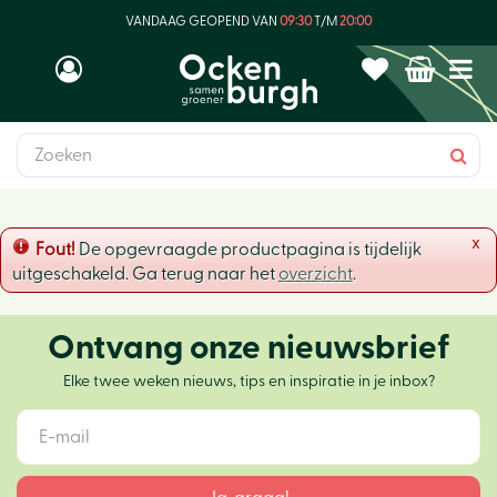
G
VANDAAG GEOPEND VAN
09:30
T/M
20:00
a
n
a
a
r
c
o
n
t
x
Fout!
De opgevraagde productpagina is tijdelijk
e
uitgeschakeld. Ga terug naar het
overzicht
.
n
t
Ontvang onze nieuwsbrief
Elke twee weken nieuws, tips en inspiratie in je inbox?