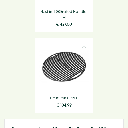
Nest intEGGrated Handler
M
€
427
,
00
Cast Iron Grid L
€
104
,
99