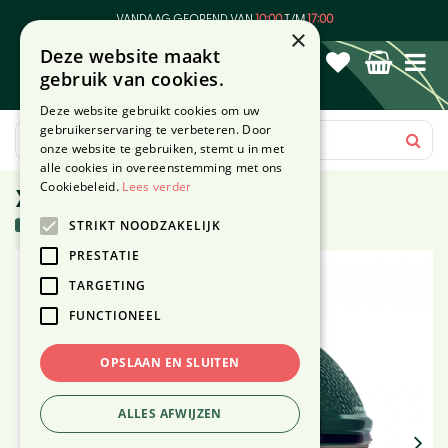
G
VANDAAG GEOPEND VAN
10:00
T/M
17:00
a
×
Deze website maakt
n
gebruik van cookies.
a
a
Deze website gebruikt cookies om uw
r
gebruikerservaring te verbeteren. Door
c
onze website te gebruiken, stemt u in met
o
alle cookies in overeenstemming met ons
n
Cookiebeleid.
Lees verder
XLarge Big Green Egg
t
1 in voorraad
STRIKT NOODZAKELIJK
e
n
PRESTATIE
t
TARGETING
FUNCTIONEEL
OPSLAAN EN SLUITEN
ALLES AFWIJZEN