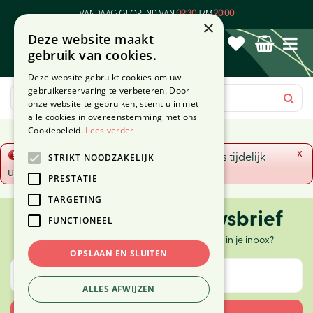
G
VANDAAG GEOPEND VAN
09:30
T/M
20:00
a
×
Deze website maakt
n
gebruik van cookies.
a
a
Deze website gebruikt cookies om uw
r
gebruikerservaring te verbeteren. Door
c
onze website te gebruiken, stemt u in met
o
alle cookies in overeenstemming met ons
n
Cookiebeleid.
Lees verder
t
x
Fout!
De opgevraagde productpagina is tijdelijk
STRIKT NOODZAKELIJK
e
uitgeschakeld. Ga terug naar het
overzicht
.
n
PRESTATIE
t
TARGETING
Ontvang onze nieuwsbrief
FUNCTIONEEL
Elke twee weken nieuws, tips en inspiratie in je inbox?
OPSLAAN EN SLUITEN
ALLES AFWIJZEN