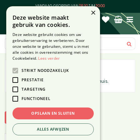
G
VANDAAG GEOPEND VAN
09:30
T/M
20:00
a
×
Deze website maakt
n
gebruik van cookies.
a
a
Deze website gebruikt cookies om uw
r
gebruikerservaring te verbeteren. Door
c
onze website te gebruiken, stemt u in met
o
alle cookies in overeenstemming met ons
n
Cookiebeleid.
Lees verder
t
Huisparfums
STRIKT NOODZAKELIJK
e
n
PRESTATIE
Verspreidt een heerlijke geur door het huis.
t
TARGETING
FUNCTIONEEL
OPSLAAN EN SLUITEN
Toon filters
ALLES AFWIJZEN