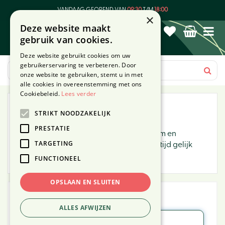
G
VANDAAG GEOPEND VAN
09:30
T/M
18:00
a
×
Deze website maakt
n
gebruik van cookies.
a
a
Deze website gebruikt cookies om uw
r
gebruikerservaring te verbeteren. Door
c
onze website te gebruiken, stemt u in met
o
alle cookies in overeenstemming met ons
n
Cookiebeleid.
Lees verder
t
Inloggen
STRIKT NOODZAKELIJK
e
n
PRESTATIE
U kunt inloggen met uw gebruikersnaam en
t
TARGETING
wachtwoord. Uw gebruikersnaam is altijd gelijk
aan uw e-mailadres.
FUNCTIONEEL
OPSLAAN EN SLUITEN
E-mailadres:
ALLES AFWIJZEN