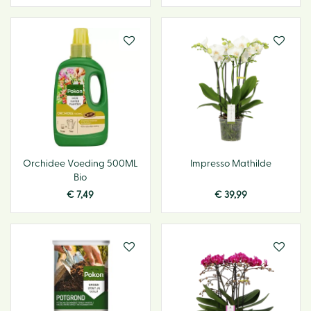
Orchidee Voeding 500ML
Impresso Mathilde
Bio
€
7
,
49
€
39
,
99