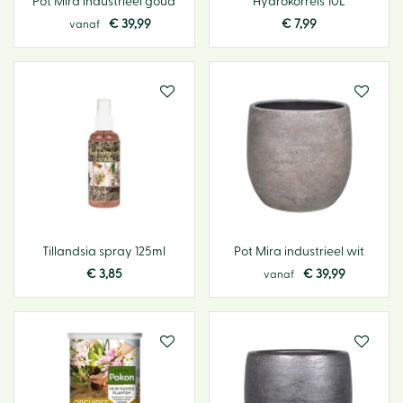
Pot Mira industrieel goud
Hydrokorrels 10L
€
39
,
99
€
7
,
99
vanaf
Tillandsia spray 125ml
Pot Mira industrieel wit
€
3
,
85
€
39
,
99
vanaf