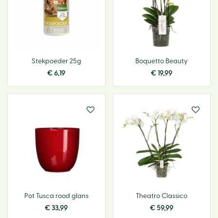
Stekpoeder 25g
Boquetto Beauty
€
6
,
19
€
19
,
99
Pot Tusca rood glans
Theatro Classico
€
33
,
99
€
59
,
99