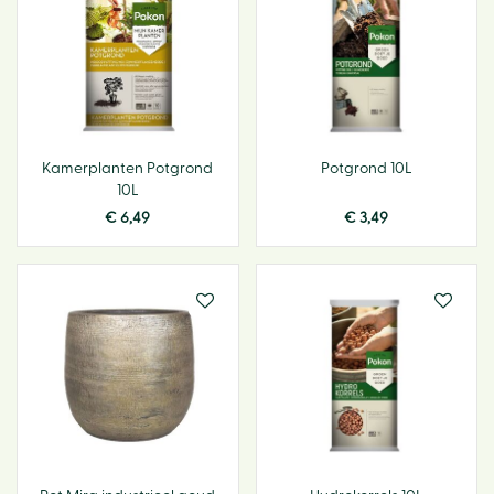
Kamerplanten Potgrond
Potgrond 10L
10L
€
6
,
49
€
3
,
49