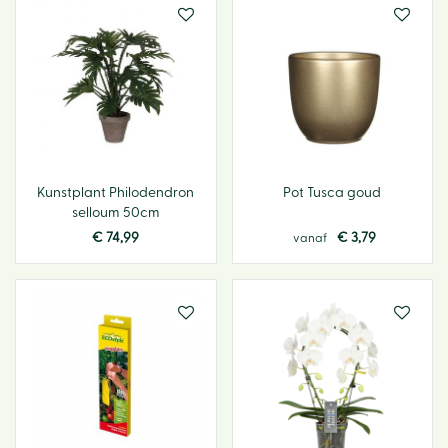
Kunstplant Philodendron
Pot Tusca goud
selloum 50cm
€
74
,
99
€
3
,
79
vanaf