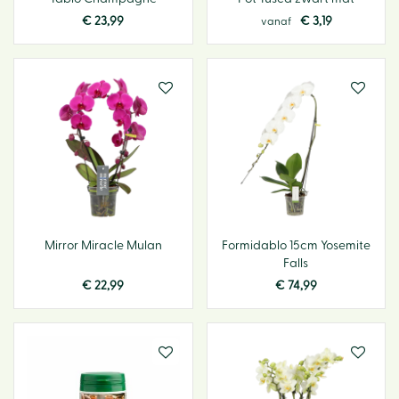
€
23
,
99
€
3
,
19
vanaf
Mirror Miracle Mulan
Formidablo 15cm Yosemite
Falls
€
22
,
99
€
74
,
99