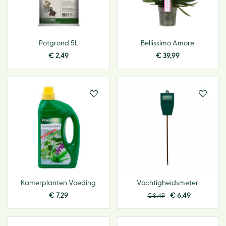
Potgrond 5L
Bellissimo Amore
€
2
,
49
€
39
,
99
Kamerplanten Voeding
Vochtigheidsmeter
€
7
,
29
€
6
,
49
€
8
,
49