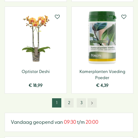
Optistar Deshi
Kamerplanten Voeding
Poeder
€
18
,
99
€
4
,
39
1
2
3
Vandaag geopend van
09:30
t/m
20:00