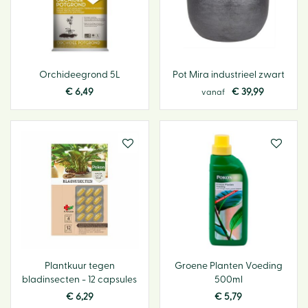
Orchideegrond 5L
Pot Mira industrieel zwart
€
6
,
49
€
39
,
99
vanaf
Plantkuur tegen
Groene Planten Voeding
bladinsecten - 12 capsules
500ml
€
6
,
29
€
5
,
79