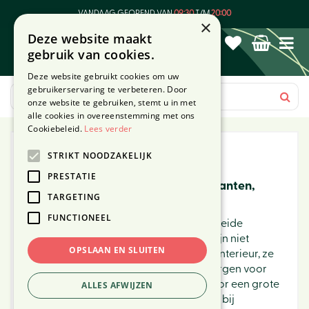
G
VANDAAG GEOPEND VAN
09:30
T/M
20:00
a
×
Deze website maakt
n
gebruik van cookies.
a
a
Deze website gebruikt cookies om uw
r
gebruikerservaring te verbeteren. Door
c
onze website te gebruiken, stemt u in met
o
alle cookies in overeenstemming met ons
n
Cookiebeleid.
Lees verder
t
STRIKT NOODZAKELIJK
Binnen
e
n
PRESTATIE
Alles voor jouw interieur: kamerplanten,
t
TARGETING
bloempotten en verzorging
FUNCTIONEEL
Breng je huis tot leven met onze uitgebreide
collectie voor binnen! Kamerplanten zijn niet
OPSLAAN EN SLUITEN
alleen een stijlvolle toevoeging aan je interieur, ze
verbeteren ook de luchtkwaliteit en zorgen voor
een ontspannen sfeer. Of je nu kiest voor een grote
ALLES AFWIJZEN
groene plant of een compacte bloeier: bij