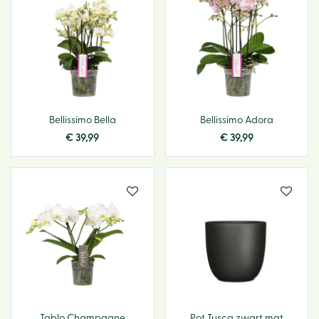
Bellissimo Bella
Bellissimo Adora
€
39
,
99
€
39
,
99
Tablo Champagne
Pot Tusca zwart mat