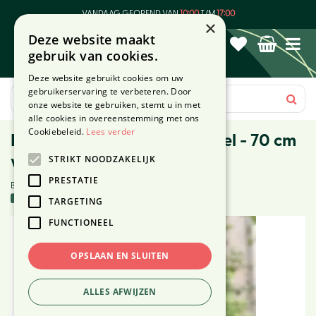
G
VANDAAG GEOPEND VAN
10:00
T/M
17:00
a
×
Deze website maakt
n
gebruik van cookies.
a
a
Deze website gebruikt cookies om uw
r
gebruikerservaring te verbeteren. Door
c
onze website te gebruiken, stemt u in met
o
alle cookies in overeenstemming met ons
n
Cookiebeleid.
Lees verder
Barcelona balkonbak schotel - 70 cm
t
STRIKT NOODZAKELIJK
wit
e
n
PRESTATIE
Beoordeling (1):
t
14 stuks in voorraad
TARGETING
FUNCTIONEEL
OPSLAAN EN SLUITEN
ALLES AFWIJZEN