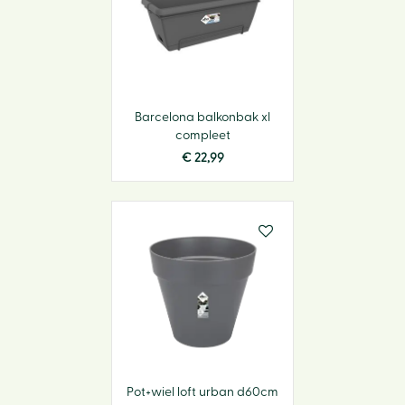
Barcelona balkonbak xl
compleet
€
22
,
99
Pot+wiel loft urban d60cm