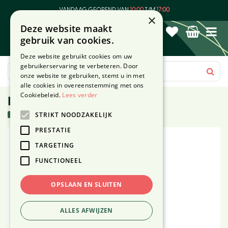
G
VANDAAG GEOPEND VAN
10:00
T/M
17:00
a
×
Deze website maakt
n
gebruik van cookies.
a
a
Deze website gebruikt cookies om uw
r
gebruikerservaring te verbeteren. Door
c
onze website te gebruiken, stemt u in met
o
alle cookies in overeenstemming met ons
n
Cookiebeleid.
Lees verder
Beef-stick hot dog rund 1st
t
7 stuks in voorraad
STRIKT NOODZAKELIJK
e
n
PRESTATIE
t
TARGETING
FUNCTIONEEL
OPSLAAN EN SLUITEN
ALLES AFWIJZEN