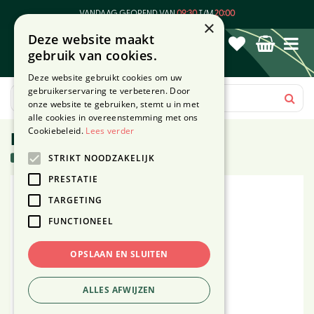
G
VANDAAG GEOPEND VAN
09:30
T/M
20:00
a
×
Deze website maakt
n
gebruik van cookies.
a
a
Deze website gebruikt cookies om uw
r
gebruikerservaring te verbeteren. Door
c
onze website te gebruiken, stemt u in met
o
alle cookies in overeenstemming met ons
n
Cookiebeleid.
Lees verder
Beef-stick low fat 12g
t
54 stuks in voorraad
STRIKT NOODZAKELIJK
e
n
PRESTATIE
t
TARGETING
FUNCTIONEEL
OPSLAAN EN SLUITEN
ALLES AFWIJZEN