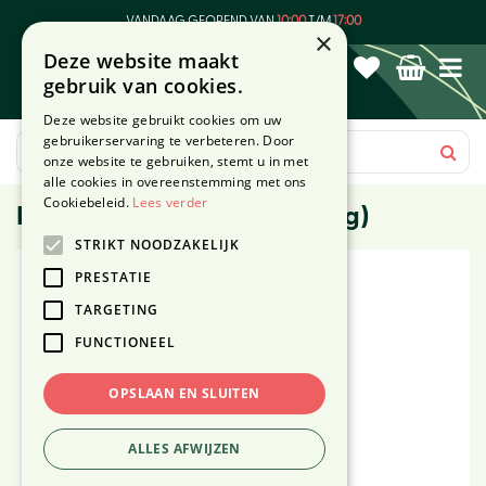
G
VANDAAG GEOPEND VAN
10:00
T/M
17:00
a
×
Deze website maakt
n
gebruik van cookies.
a
a
Deze website gebruikt cookies om uw
r
gebruikerservaring te verbeteren. Door
c
onze website te gebruiken, stemt u in met
o
alle cookies in overeenstemming met ons
n
Cookiebeleid.
Lees verder
Benegas Light gasfles S (5 kg)
t
STRIKT NOODZAKELIJK
e
n
PRESTATIE
t
TARGETING
FUNCTIONEEL
OPSLAAN EN SLUITEN
ALLES AFWIJZEN