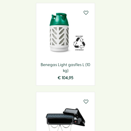
Benegas Light gasfles L (10
kg)
€
104
,
95