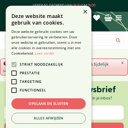
G
VANDAAG GEOPEND VAN
09:30
T/M
18:00
a
×
Deze website maakt
n
gebruik van cookies.
a
a
Deze website gebruikt cookies om uw
r
gebruikerservaring te verbeteren. Door
c
onze website te gebruiken, stemt u in met
o
alle cookies in overeenstemming met ons
n
Cookiebeleid.
Lees verder
t
x
Fout!
De opgevraagde productpagina is tijdelijk
STRIKT NOODZAKELIJK
e
uitgeschakeld. Ga terug naar het
overzicht
.
n
PRESTATIE
t
TARGETING
Ontvang onze nieuwsbrief
FUNCTIONEEL
Elke twee weken nieuws, tips en inspiratie in je inbox?
OPSLAAN EN SLUITEN
ALLES AFWIJZEN