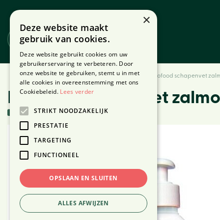
Ga
naar
×
Deze website maakt
content
gebruik van cookies.
Website
Webshop
Deze website gebruikt cookies om uw
gebruikerservaring te verbeteren. Door
onze website te gebruiken, stemt u in met
Home
Producten
Dier
Honden
Verzorging
Biofood schapenvet zalm
alle cookies in overeenstemming met ons
Cookiebeleid.
Lees verder
Biofood schapenvet zalmo
STRIKT NOODZAKELIJK
3 stuks in voorraad
PRESTATIE
TARGETING
FUNCTIONEEL
OPSLAAN EN SLUITEN
ALLES AFWIJZEN