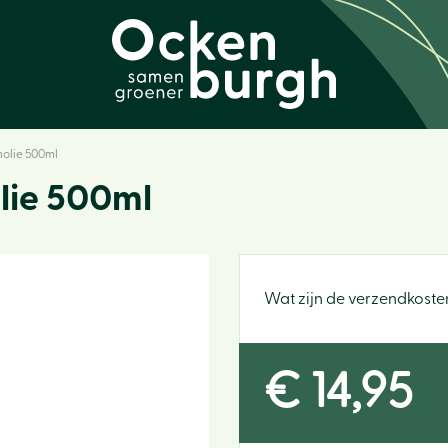
olie 500ml
lie 500ml
Wat zijn de verzendkoste
€
14
,
95