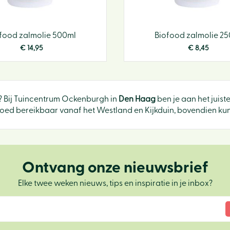
food zalmolie 500ml
Biofood zalmolie 2
€
14
,
95
€
8
,
45
? Bij Tuincentrum Ockenburgh in
Den Haag
ben je aan het juist
oed bereikbaar vanaf het Westland en Kijkduin, bovendien kun j
Ontvang onze nieuwsbrief
Elke twee weken nieuws, tips en inspiratie in je inbox?