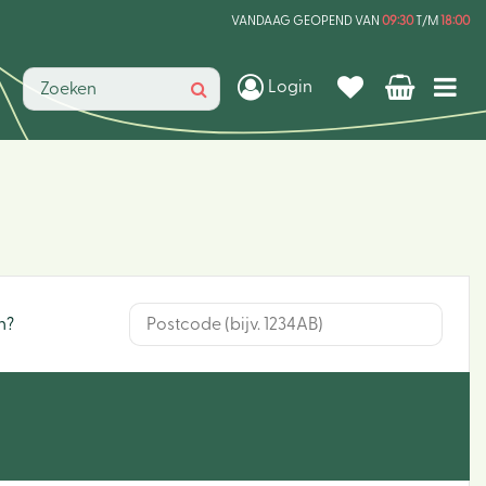
VANDAAG GEOPEND VAN
09:30
T/M
18:00
Login
n?