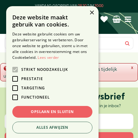
G
VANDAAG GEOPEND VAN
09:30
T/M
20:00
a
×
Deze website maakt
n
gebruik van cookies.
a
a
Deze website gebruikt cookies om uw
r
gebruikerservaring te verbeteren. Door
c
onze website te gebruiken, stemt u in met
o
alle cookies in overeenstemming met ons
n
Cookiebeleid.
Lees verder
t
x
Fout!
De opgevraagde productpagina is tijdelijk
STRIKT NOODZAKELIJK
e
uitgeschakeld. Ga terug naar het
overzicht
.
n
PRESTATIE
t
TARGETING
Ontvang onze nieuwsbrief
FUNCTIONEEL
Elke twee weken nieuws, tips en inspiratie in je inbox?
OPSLAAN EN SLUITEN
ALLES AFWIJZEN