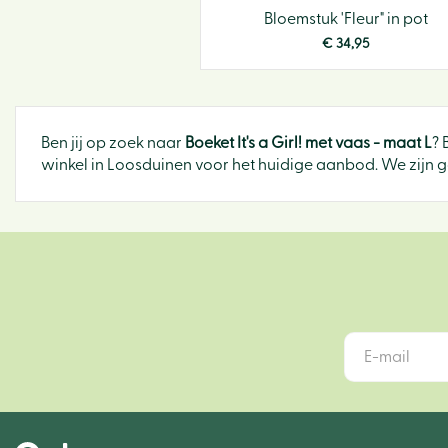
Bloemstuk 'Fleur" in pot
€
34
,
95
Ben jij op zoek naar
Boeket It's a Girl! met vaas - maat L
? 
winkel in Loosduinen voor het huidige aanbod. We zijn g