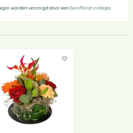
gregio worden verzorgd door een
Euroflorist-collega
.
Tuin
BBQ
Hoe w
webs