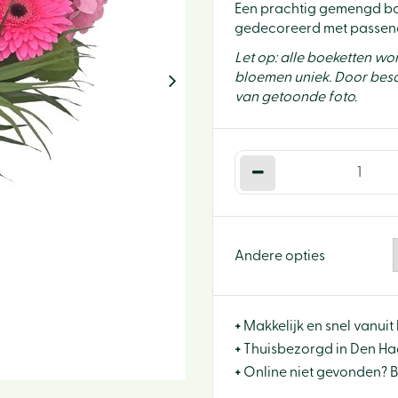
Een prachtig gemengd bo
gedecoreerd met passend
Let op: alle boeketten w
bloemen uniek. Door besc
van getoonde foto.
Andere opties
+
Makkelijk en snel vanuit 
+
Thuisbezorgd in Den Haa
+
Online niet gevonden? 