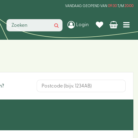
VANDAAG GEOPEND VAN
09:30
T/M
20:00
Login
n?