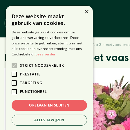
Ga
naar
×
Deze website maakt
content
gebruik van cookies.
Website
Webshop
Deze website gebruikt cookies om uw
gebruikerservaring te verbeteren. Door
onze website te gebruiken, stemt u in met
Home
Producten
Bloemen
Boeketten
Boeket It's a Girl! met vaas - maa
alle cookies in overeenstemming met ons
Cookiebeleid.
Lees verder
Boeket It's a Girl! met vaas
STRIKT NOODZAKELIJK
PRESTATIE
TARGETING
FUNCTIONEEL
OPSLAAN EN SLUITEN
ALLES AFWIJZEN