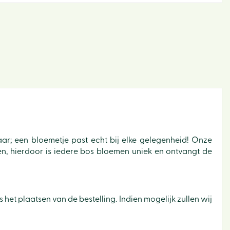
Binne
ar; een bloemetje past echt bij elke gelegenheid! Onze
Bloe
en, hierdoor is iedere bos bloemen uniek en ontvangt de
Buite
Cade
 het plaatsen van de bestelling. Indien mogelijk zullen wij
Dier
Sfeer 