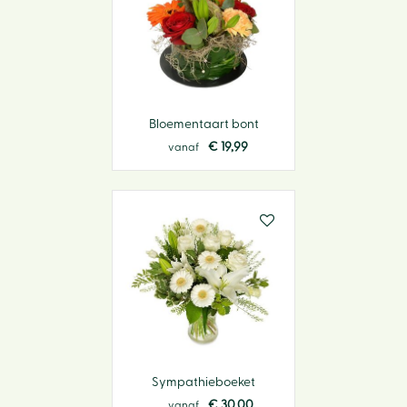
Bloementaart bont
€
19
,
99
vanaf
Sympathieboeket
€
30
,
00
vanaf