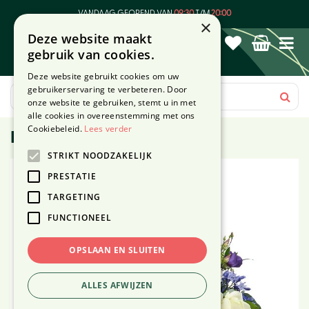
G
VANDAAG GEOPEND VAN
09:30
T/M
20:00
a
×
Deze website maakt
n
gebruik van cookies.
a
a
Deze website gebruikt cookies om uw
r
gebruikerservaring te verbeteren. Door
c
onze website te gebruiken, stemt u in met
o
alle cookies in overeenstemming met ons
n
Cookiebeleid.
Lees verder
Boeket Trudy - maat S
t
STRIKT NOODZAKELIJK
e
n
PRESTATIE
t
TARGETING
FUNCTIONEEL
OPSLAAN EN SLUITEN
ALLES AFWIJZEN