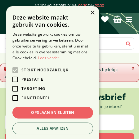
G
VANDAAG GEOPEND VAN
09:30
T/M
20:00
a
×
Deze website maakt
n
gebruik van cookies.
a
a
Deze website gebruikt cookies om uw
r
gebruikerservaring te verbeteren. Door
c
onze website te gebruiken, stemt u in met
o
alle cookies in overeenstemming met ons
n
Cookiebeleid.
Lees verder
t
x
Fout!
De opgevraagde productpagina is tijdelijk
STRIKT NOODZAKELIJK
e
uitgeschakeld. Ga terug naar het
overzicht
.
n
PRESTATIE
t
TARGETING
Ontvang onze nieuwsbrief
FUNCTIONEEL
Elke twee weken nieuws, tips en inspiratie in je inbox?
OPSLAAN EN SLUITEN
ALLES AFWIJZEN