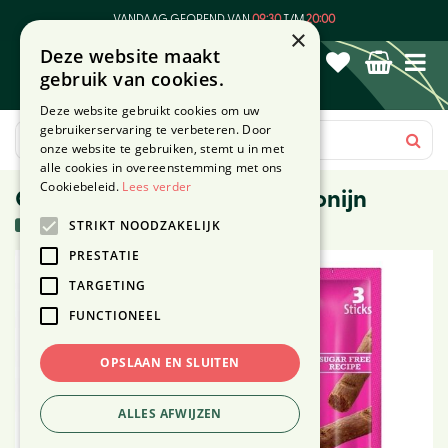
G
VANDAAG GEOPEND VAN
09:30
T/M
20:00
a
×
Deze website maakt
n
gebruik van cookies.
a
a
Deze website gebruikt cookies om uw
r
gebruikerservaring te verbeteren. Door
c
onze website te gebruiken, stemt u in met
o
alle cookies in overeenstemming met ons
n
Cookiebeleid.
Lees verder
Cat-stick mini kabeljouw&tonijn
t
27 stuks in voorraad
STRIKT NOODZAKELIJK
e
n
PRESTATIE
t
TARGETING
FUNCTIONEEL
OPSLAAN EN SLUITEN
ALLES AFWIJZEN