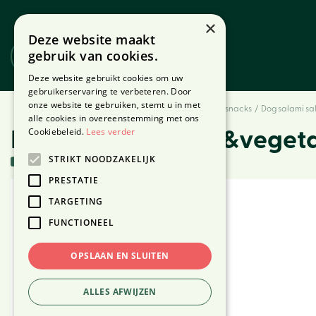
Ga
naar
×
Deze website maakt
content
gebruik van cookies.
Website
Webshop
Deze website gebruikt cookies om uw
gebruikerservaring te verbeteren. Door
onze website te gebruiken, stemt u in met
Home
Producten
Dier
Honden
Hondenvoer & snacks
Dog salami s
alle cookies in overeenstemming met ons
Cookiebeleid.
Lees verder
Dog salami salami&veget
STRIKT NOODZAKELIJK
4 stuks in voorraad
PRESTATIE
TARGETING
FUNCTIONEEL
OPSLAAN EN SLUITEN
ALLES AFWIJZEN