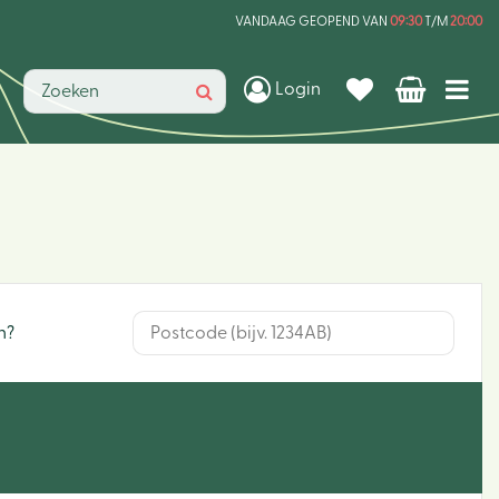
VANDAAG GEOPEND VAN
09:30
T/M
20:00
Login
n?