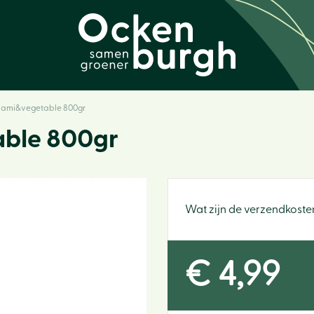
alami&vegetable 800gr
able 800gr
Wat zijn de verzendkoste
€
4
,
99