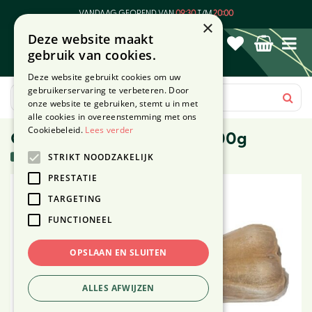
G
VANDAAG GEOPEND VAN
09:30
T/M
20:00
a
×
Deze website maakt
n
gebruik van cookies.
a
a
Deze website gebruikt cookies om uw
r
gebruikerservaring te verbeteren. Door
c
onze website te gebruiken, stemt u in met
o
alle cookies in overeenstemming met ons
n
Cookiebeleid.
Lees verder
Gevuld bot pens 13cm 80-100g
t
13 stuks in voorraad
STRIKT NOODZAKELIJK
e
n
PRESTATIE
t
TARGETING
FUNCTIONEEL
OPSLAAN EN SLUITEN
ALLES AFWIJZEN