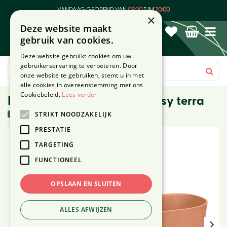
G
VANDAAG GEOPEND VAN
09:30
T/M
20:00
a
×
Deze website maakt
n
gebruik van cookies.
a
a
Deze website gebruikt cookies om uw
r
gebruikerservaring te verbeteren. Door
c
onze website te gebruiken, stemt u in met
o
alle cookies in overeenstemming met ons
n
Cookiebeleid.
Lees verder
Hangpot vibia campana easy terra
t
21 stuks in voorraad
STRIKT NOODZAKELIJK
e
n
PRESTATIE
t
TARGETING
FUNCTIONEEL
OPSLAAN EN SLUITEN
ALLES AFWIJZEN