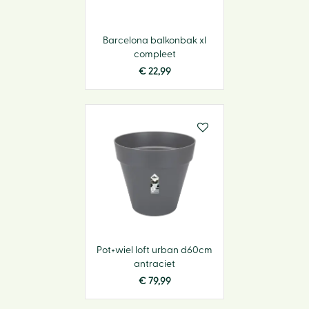
Barcelona balkonbak xl
compleet
€
22
,
99
Pot+wiel loft urban d60cm
antraciet
€
79
,
99