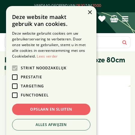
G
VANDAAG GEOPEND VAN
09:30
T/M
20:00
a
×
Deze website maakt
n
gebruik van cookies.
a
a
Deze website gebruikt cookies om uw
r
gebruikerservaring te verbeteren. Door
c
onze website te gebruiken, stemt u in met
o
alle cookies in overeenstemming met ons
n
Cookiebeleid.
Lees verder
Kunstbloem Hangpetunia roze 80cm
t
3 stuks in voorraad
STRIKT NOODZAKELIJK
e
n
PRESTATIE
t
TARGETING
FUNCTIONEEL
OPSLAAN EN SLUITEN
ALLES AFWIJZEN