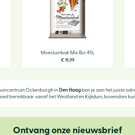
Moestuinbak Mix Bio 45L
€
15
,
99
 Tuincentrum Ockenburgh in
Den Haag
ben je aan het juiste adr
oed bereikbaar vanaf het Westland en Kijkduin, bovendien kun j
Ontvang onze nieuwsbrief