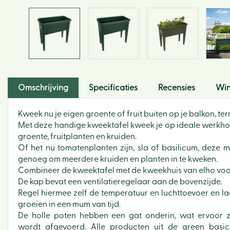
Omschrijving
Specificaties
Recensies
Win
Kweek nu je eigen groente of fruit buiten op je balkon, terr
Met deze handige kweektafel kweek je op ideale werkhoog
groente, fruitplanten en kruiden.
Of het nu tomatenplanten zijn, sla of basilicum, deze 
genoeg om meerdere kruiden en planten in te kweken.
Combineer de kweektafel met de kweekhuis van elho voor
De kap bevat een ventilatieregelaar aan de bovenzijde.
Regel hiermee zelf de temperatuur en luchttoevoer en laa
groeien in een mum van tijd.
De holle poten hebben een gat onderin, wat ervoor zo
wordt afgevoerd. Alle producten uit de green basics