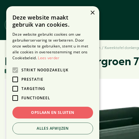
Ga
naar
×
Deze website maakt
content
gebruik van cookies.
Website
Webshop
Deze website gebruikt cookies om uw
gebruikerservaring te verbeteren. Door
onze website te gebruiken, stemt u in met
Home
Producten
Buiten
Tuin & Terras
Moestuin
Kweektafel donkerg
alle cookies in overeenstemming met ons
Cookiebeleid.
Lees verder
Kweektafel donkergroen 
STRIKT NOODZAKELIJK
2 stuks in voorraad
PRESTATIE
TARGETING
FUNCTIONEEL
OPSLAAN EN SLUITEN
ALLES AFWIJZEN