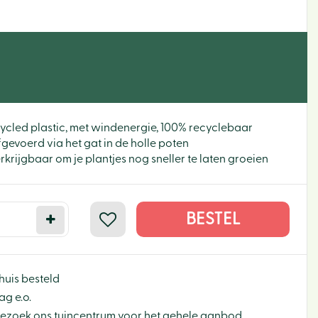
cled plastic, met windenergie, 100% recyclebaar
gevoerd via het gat in de holle poten
rijgbaar om je plantjes nog sneller te laten groeien
huis besteld
g e.o.
Bezoek ons tuincentrum voor het gehele aanbod