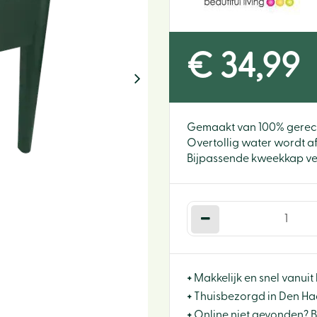
€
34
,
99
Gemaakt van 100% gerecy
Overtollig water wordt af
Bijpassende kweekkap verk
+
Makkelijk en snel vanuit 
+
Thuisbezorgd in Den Haa
+
Online niet gevonden? 