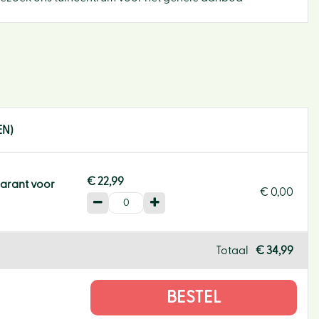
EN)
€
22
,
99
parant voor
€
0
,
00
Binne
Totaal
€
34
,
99
Bloe
Buite
Cade