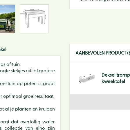
kel
AANBEVOLEN PRODUCT(
as of tuin.
te stekjes uit tot grotere
Deksel trans
kweektafel
moestuin op poten is groot
 optimaal groeiresultaat.
t al je planten en kruiden
rgt dat overtollig water
 collectie van elho zijn