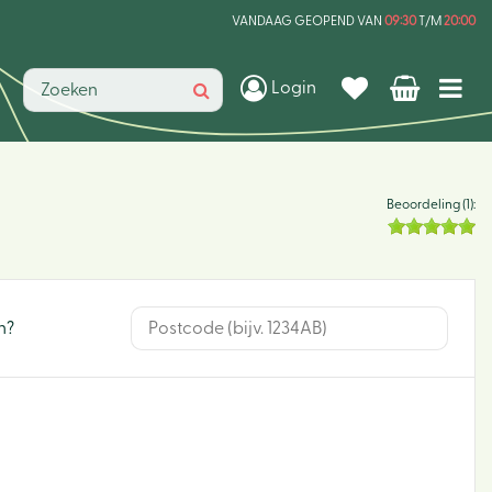
VANDAAG GEOPEND VAN
09:30
T/M
20:00
Login
Beoordeling (1):
n?