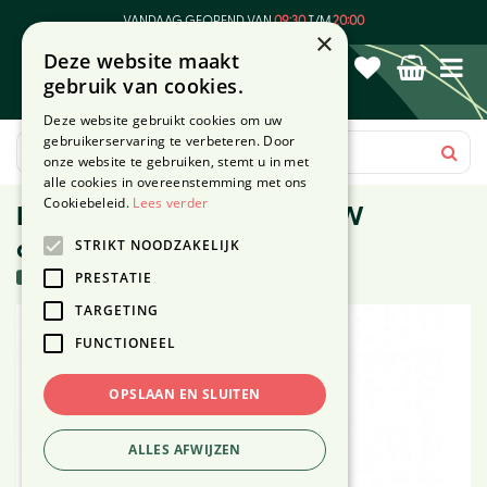
G
VANDAAG GEOPEND VAN
09:30
T/M
20:00
a
×
Deze website maakt
n
gebruik van cookies.
a
a
Deze website gebruikt cookies om uw
r
gebruikerservaring te verbeteren. Door
c
onze website te gebruiken, stemt u in met
o
alle cookies in overeenstemming met ons
n
Cookiebeleid.
Lees verder
LED lamp kogel ⌀6cm E27 4W
t
STRIKT NOODZAKELIJK
dimbaar
e
n
2 stuks in voorraad
PRESTATIE
t
TARGETING
FUNCTIONEEL
OPSLAAN EN SLUITEN
ALLES AFWIJZEN