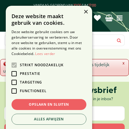
G
VANDAAG GEOPEND VAN
10:00
T/M
17:00
a
×
Deze website maakt
n
gebruik van cookies.
a
a
Deze website gebruikt cookies om uw
r
gebruikerservaring te verbeteren. Door
c
onze website te gebruiken, stemt u in met
o
alle cookies in overeenstemming met ons
n
Cookiebeleid.
Lees verder
t
x
Fout!
De opgevraagde productpagina is tijdelijk
STRIKT NOODZAKELIJK
e
uitgeschakeld. Ga terug naar het
overzicht
.
n
PRESTATIE
t
TARGETING
Ontvang onze nieuwsbrief
FUNCTIONEEL
Elke twee weken nieuws, tips en inspiratie in je inbox?
OPSLAAN EN SLUITEN
ALLES AFWIJZEN