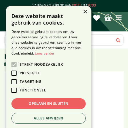
G
VANDAAG GEOPEND VAN
09:30
T/M
20:00
a
×
Deze website maakt
n
gebruik van cookies.
a
a
Deze website gebruikt cookies om uw
r
gebruikerservaring te verbeteren. Door
c
onze website te gebruiken, stemt u in met
o
alle cookies in overeenstemming met ons
n
Cookiebeleid.
Lees verder
Parasolvoet 25 kg
t
29 stuks in voorraad
STRIKT NOODZAKELIJK
e
n
PRESTATIE
t
TARGETING
FUNCTIONEEL
OPSLAAN EN SLUITEN
ALLES AFWIJZEN