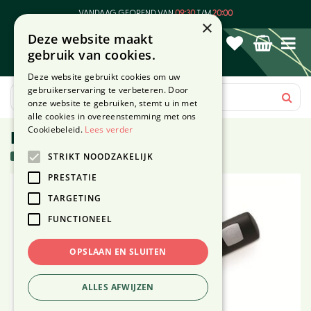
G
VANDAAG GEOPEND VAN
09:30
T/M
20:00
a
×
Deze website maakt
n
gebruik van cookies.
a
a
Deze website gebruikt cookies om uw
r
gebruikerservaring te verbeteren. Door
c
onze website te gebruiken, stemt u in met
o
alle cookies in overeenstemming met ons
n
Cookiebeleid.
Lees verder
Pizzasnijder
t
17 stuks in voorraad
STRIKT NOODZAKELIJK
e
n
PRESTATIE
t
TARGETING
FUNCTIONEEL
OPSLAAN EN SLUITEN
ALLES AFWIJZEN