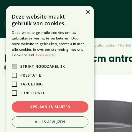
Ga
naar
×
Deze website maakt
content
gebruik van cookies.
Website
Webshop
Deze website gebruikt cookies om uw
gebruikerservaring te verbeteren. Door
onze website te gebruiken, stemt u in met
Home
Producten
Buiten
Tuin & Terras
Buiten & Balkonpotten
Pot lof
alle cookies in overeenstemming met ons
Cookiebeleid.
Lees verder
Pot loft urban d30cm antr
STRIKT NOODZAKELIJK
2 stuks in voorraad
PRESTATIE
TARGETING
FUNCTIONEEL
OPSLAAN EN SLUITEN
ALLES AFWIJZEN