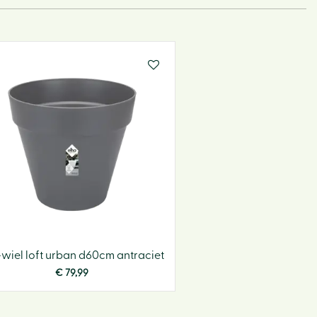
BBQ
Hoe w
webs
+wiel loft urban d60cm antraciet
€
79
,
99