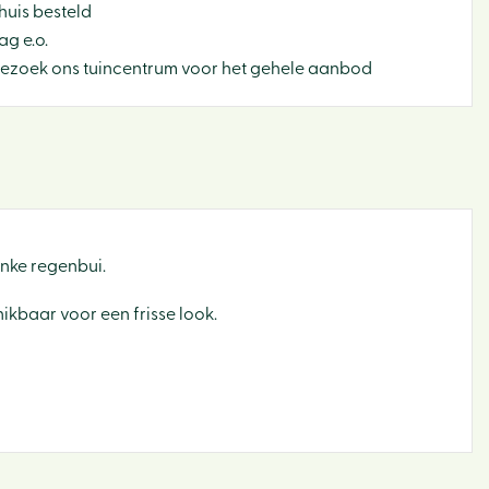
huis besteld
g e.o.
Bezoek ons tuincentrum voor het gehele aanbod
Binne
Bloe
inke regenbui.
Buite
ikbaar voor een frisse look.
Cade
Dier
Sfeer 
Tuin