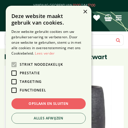
G
VANDAAG GEOPEND VAN
10:00
T/M
17:00
a
×
Deze website maakt
n
gebruik van cookies.
a
a
Deze website gebruikt cookies om uw
r
gebruikerservaring te verbeteren. Door
c
onze website te gebruiken, stemt u in met
o
alle cookies in overeenstemming met ons
n
Cookiebeleid.
Lees verder
Pot Mira ⌀29cm industrieel zwart
t
STRIKT NOODZAKELIJK
e
n
PRESTATIE
t
TARGETING
FUNCTIONEEL
OPSLAAN EN SLUITEN
ALLES AFWIJZEN