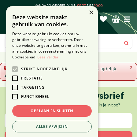
G
VANDAAG GEOPEND VAN
09:30
T/M
20:00
a
×
Deze website maakt
n
gebruik van cookies.
a
a
Deze website gebruikt cookies om uw
r
gebruikerservaring te verbeteren. Door
c
onze website te gebruiken, stemt u in met
o
alle cookies in overeenstemming met ons
n
Cookiebeleid.
Lees verder
t
x
Fout!
De opgevraagde productpagina is tijdelijk
STRIKT NOODZAKELIJK
e
uitgeschakeld. Ga terug naar het
overzicht
.
n
PRESTATIE
t
TARGETING
Ontvang onze nieuwsbrief
FUNCTIONEEL
Elke twee weken nieuws, tips en inspiratie in je inbox?
OPSLAAN EN SLUITEN
ALLES AFWIJZEN