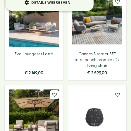
DETAILS WEERGEVEN
Eva Loungeset Latte
Cannes 3 seater SET
terre:bench organic + 2x
living chair
€
2.149
,
00
€
2.599
,
00