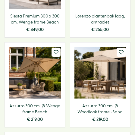
Siesta Premium 300 x 300
Lorenzo plantenbak laag,
cm. Wenge frame Beach
antraciet
€
849
,
00
€
255
,
00
Azzurro 300 cm. Ø Wenge
Azzurro 300 cm. Ø
frame Beach
Woodlook frame -Sand
€
219
,
00
€
219
,
00