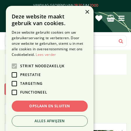
G
VANDAAG GEOPEND VAN
09:30
T/M
20:00
a
×
Deze website maakt
n
gebruik van cookies.
a
a
Deze website gebruikt cookies om uw
r
gebruikerservaring te verbeteren. Door
c
onze website te gebruiken, stemt u in met
o
alle cookies in overeenstemming met ons
n
Cookiebeleid.
Lees verder
t
4Seasons
STRIKT NOODZAKELIJK
e
n
PRESTATIE
t
TARGETING
Toon filters
FUNCTIONEEL
OPSLAAN EN SLUITEN
ALLES AFWIJZEN