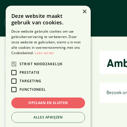
Ga
naar
×
Deze website maakt
content
gebruik van cookies.
Website
Webshop
Deze website gebruikt cookies om uw
gebruikerservaring te verbeteren. Door
onze website te gebruiken, stemt u in met
Home
Producten
alle cookies in overeenstemming met ons
Cookiebeleid.
Lees verder
Vandaag geopend van
09:30
t/m
Amb
STRIKT NOODZAKELIJK
20:00
PRESTATIE
TARGETING
FUNCTIONEEL
Webshop
Bezoek on
OPSLAAN EN SLUITEN
Kerst
Binnen
ALLES AFWIJZEN
Buiten