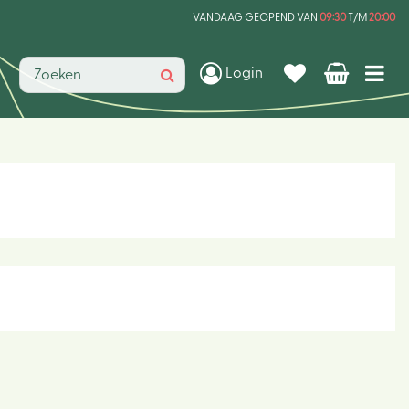
VANDAAG GEOPEND VAN
09:30
T/M
20:00
Login