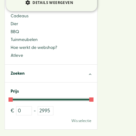
Bloemen
DETAILS WEERGEVEN
Sfeer & Interieur
Cadeaus
Dier
BBQ
Tuinmeubelen
Hoe werkt de webshop?
Atleve
Zoeken
Prijs
€
-
Wis selectie