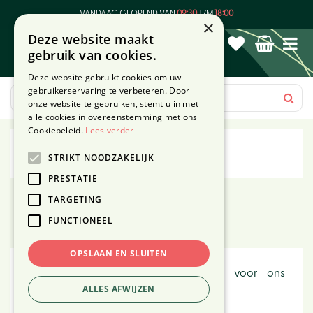
G
VANDAAG GEOPEND VAN
09:30
T/M
18:00
a
×
Deze website maakt
n
gebruik van cookies.
a
a
Deze website gebruikt cookies om uw
r
gebruikerservaring te verbeteren. Door
c
onze website te gebruiken, stemt u in met
o
alle cookies in overeenstemming met ons
n
Cookiebeleid.
Lees verder
t
MGO Leisure Wear
STRIKT NOODZAKELIJK
e
n
PRESTATIE
t
TARGETING
Toon filters
FUNCTIONEEL
OPSLAAN EN SLUITEN
Bezoek onze winkel in Den Haag voor ons
uitgebreide aanbod
ALLES AFWIJZEN